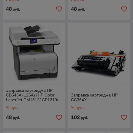
CP1518)
CP1518)
48
48
руб.
руб.
Заправка картриджа HP
CB543A (125A) (HP Color
Заправка картриджа HP
LaserJet CM1312/ CP1210/
CC364X
CP1215/ CP1510/ CP1515/
Услуга
Услуга
CP1518)
48
102
руб.
руб.