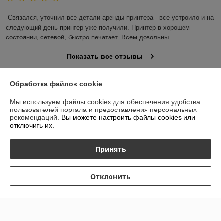
Связался, уточнил все детали аренды принтера - все устроило и на 
следующий день принтер уже получили. Принтер в хорошем 
состоянии, сетевой, быстро печатает. Всем довольны.
Показать все отзывы
Обработка файлов cookie
О нас
Мы используем файлы cookies для обеспечения удобства
пользователей портала и предоставления персональных
Контакты
рекомендаций.
Вы можете настроить файлы cookies или
отключить их.
Доставка и оплата
Принять
График работы
Отклонить
Полная версия сайта
Политика обработки cookies