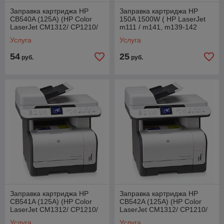
Заправка картриджа HP
Заправка картриджа HP
CB540A (125A) (HP Color
150A 1500W ( HP LaserJet
LaserJet CM1312/ CP1210/
m111 / m141, m139-142
CP1215/ CP1510/ CP1515/
series)
Услуга
Услуга
CP1518)
54
25
руб.
руб.
Заправка картриджа HP
Заправка картриджа HP
CB541A (125A) (HP Color
CB542A (125A) (HP Color
LaserJet CM1312/ CP1210/
LaserJet CM1312/ CP1210/
CP1215/ CP1510/ CP1515/
CP1215/ CP1510/ CP1515/
Услуга
Услуга