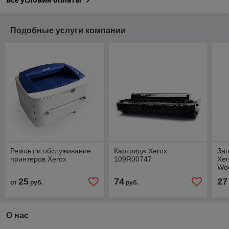
Подобные услуги компании
Ремонт и обслуживание
Картридж Xerox
Зап
принтеров Xerox
109R00747
Xer
Wor
25
74
27
от
руб.
руб.
О нас