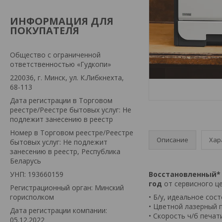
ИНФОРМАЦИЯ ДЛЯ
ПОКУПАТЕЛЯ
Общество с ограниченной
ответственностью «Гудкопи»
220036, г. Минск, ул. К.Либкнехта,
68-113
Дата регистрации в Торговом
реестре/Реестре бытовых услуг: Не
подлежит занесению в реестр
Номер в Торговом реестре/Реестре
Описание
Хар
бытовых услуг: Не подлежит
занесению в реестр, Республика
Беларусь
УНП: 193660159
Восстановленный*
год
от сервисного це
Регистрационный орган: Минский
горисполком
• Б/у, идеальное сос
• Цветной лазерный 
Дата регистрации компании:
• Скорость ч/б печат
05.12.2022