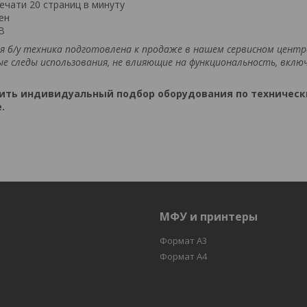
ечати 20 страниц в минуту
ен
SB
ая б/у техника подготовлена к продаже в нашем сервисном цент
е следы использования, не влияющие на функциональность, вклю
жить индивидуальный подбор оборудования по техничес
.
МФУ и принтеры
Формат А3
Формат А4