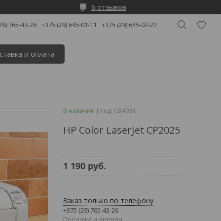
6 отзывов
29) 765-43-26
+375 (29) 645-01-11
+375 (29) 645-02-22
ставка и оплата
В наличии
Код:
CB493A
HP Color LaserJet CP2025
1 190
руб.
Заказ только по телефону
+375 (29) 765-43-26
Продажа и аренда