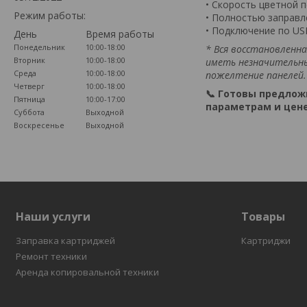
• Скорость цветной п
Режим работы:
• Полностью заправл
• Подключение по U
День
Время работы
Понедельник
10:00-18:00
* Вся восстановленн
Вторник
10:00-18:00
иметь незначительны
Среда
10:00-18:00
пожелтение панелей.
Четверг
10:00-18:00
📞 Готовы предло
Пятница
10:00-17:00
параметрам и цене
Суббота
Выходной
Воскресенье
Выходной
Наши услуги
Товары
Заправка картриджей
Картриджи
Ремонт техники
Аренда копировальной техники