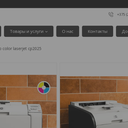
+375 (
Товары и услуги
О нас
Контакты
До
 color laserjet cp2025