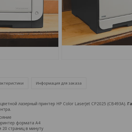
актеристики
Информация для заказа
цветной лазерный принтер HP Color LaserJet CP2025 (CB493A).
Г
нтра.
тояние
принтер формата А4
и 20 страниц в минуту