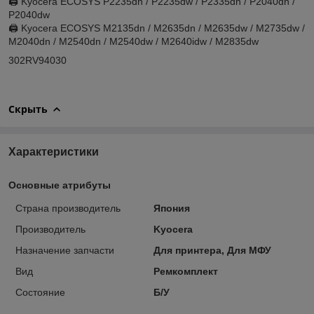
🖨 Kyocera ECOSYS P2235dn / P2235dw / P2335dn / P2040dn /
P2040dw
🖨 Kyocera ECOSYS M2135dn / M2635dn / M2635dw / M2735dw /
M2040dn / M2540dn / M2540dw / M2640idw / M2835dw
302RV94030
Скрыть
Характеристики
Основные атрибуты
Страна производитель
Япония
Производитель
Kyocera
Назначение запчасти
Для принтера, Для МФУ
Вид
Ремкомплект
Состояние
Б/У