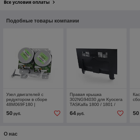
Все условия оплаты
Подобные товары компании
Узел двигателей с
Правая крышка
Кас
редуктором в сборе
302NG94030 для Kyocera
сбо
48M069F180 |
TASKalfa 1800 / 1801 /
302K394201 для Kyocera
2200 / 2201
50
64
50
руб.
руб.
FS-4100DN / 4200DN /
4300DN
О нас