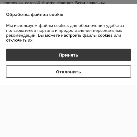
состоянии, сетевой, быстро печатает. Всем довольны.
Обработка файлов cookie
Показать все отзывы
Мы используем файлы cookies для обеспечения удобства
пользователей портала и предоставления персональных
рекомендаций.
Вы можете настроить файлы cookies или
О нас
отключить их.
Контакты
Принять
Доставка и оплата
Отклонить
График работы
Полная версия сайта
Политика обработки cookies
Сайт создан на платформе Deal.by