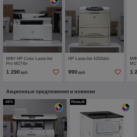
МФУ HP Color LaserJet
HP LaserJet 4250dtn
МФУ
Pro M274n
M1
1 290
990
1 
руб.
руб.
Акционные предложения и новинки
Новый
-46%