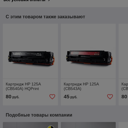
С этим товаром также заказывают
Картридж HP 125A
Картридж HP 125A
Ка
(CB540A) HQPrint
(CB543A)
(CB
80
45
80
руб.
руб.
Подобные товары компании