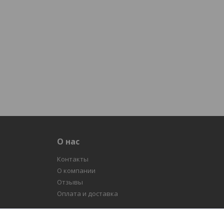
О нас
Контакты
О компании
Отзывы
Оплата и доставка
нтеров. Воспользуйтесь двадцатилетним опытом наших