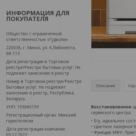
ИНФОРМАЦИЯ ДЛЯ
ПОКУПАТЕЛЯ
Общество с ограниченной
ответственностью «Гудкопи»
220036, г. Минск, ул. К.Либкнехта,
68-113
Дата регистрации в Торговом
реестре/Реестре бытовых услуг: Не
подлежит занесению в реестр
Номер в Торговом реестре/Реестре
Описание
Хар
бытовых услуг: Не подлежит
занесению в реестр, Республика
Беларусь
УНП: 193660159
Восстановленное
ц
сервисного центра.
Регистрационный орган: Минский
горисполком
• Б/у, идеальное сос
• Цветное лазерное
Дата регистрации компании:
• Функции МФУ: Принт
05.12.2022