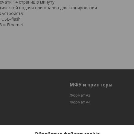
ечати 14 страниц в минуту
тической подачи оригиналов для сканирования
х устройств
 USB-flash
 и Ethernet
МФУ и принтеры
Формат А3
Формат А4
аботу Вашей копировально - множительной техники , МФУ и при