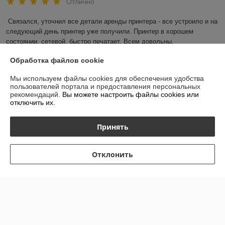
Отлично
Связался, уточнил все детали аренды принтера - все устроило и на 
следующий день принтер уже получили. Принтер в хорошем 
состоянии, сетевой, быстро печатает. Всем довольны.
Обработка файлов cookie
Показать все отзывы
Мы используем файлы cookies для обеспечения удобства
пользователей портала и предоставления персональных
рекомендаций.
Вы можете настроить файлы cookies или
О нас
отключить их.
Контакты
Принять
Доставка и оплата
Отклонить
График работы
Полная версия сайта
Политика обработки cookies