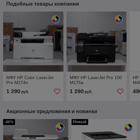
Подобные товары компании
МФУ HP Color LaserJet
МФУ HP LaserJet Pro 100
HP 
Pro M274n
M175a
M4
1 290
1 290
49
руб.
руб.
Акционные предложения и новинки
Новый
-46%