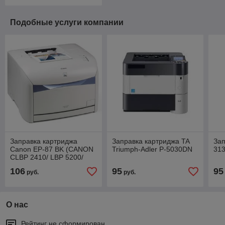
Подобные услуги компании
Заправка картриджа
Заправка картриджа TA
Зап
Canon EP-87 BK (CANON
Triumph-Adler P-5030DN
31
CLBP 2410/ LBP 5200/
MF8180C)
106
95
95
руб.
руб.
О нас
Рейтинг не сформирован