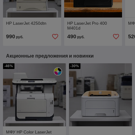
HP LaserJet 4250dtn
HP LaserJet Pro 400
МФ
M401d
990
490
52
руб.
руб.
Акционные предложения и новинки
-46%
-30%
МФУ HP Color LaserJet