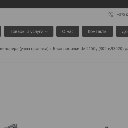
+375 (
Товары и услуги
О нас
Контакты
До
велопера (узлы проявки)
Блок проявки dv-5150y (302ns93020) д