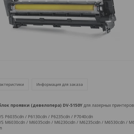
актеристики
Информация для заказа
блок проявки (девелопера) DV-5150Y
для лазерных принтеро
YS P6035cdn / P6130cdn / P6235cdn / P7040cdn
YS M6030cdn / M6035cidn / M6230cidn / M6235cidn / M6530cdn / M6
dn