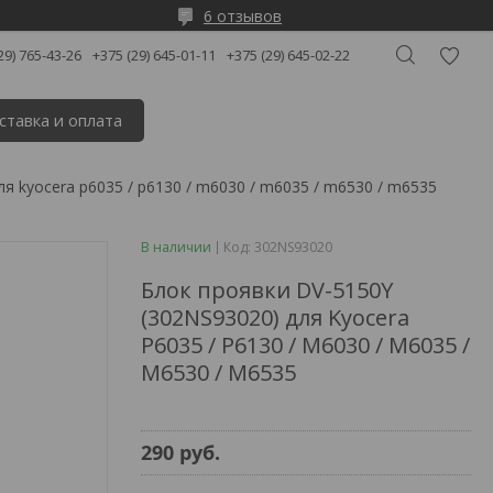
6 отзывов
29) 765-43-26
+375 (29) 645-01-11
+375 (29) 645-02-22
ставка и оплата
ля kyocera p6035 / p6130 / m6030 / m6035 / m6530 / m6535
В наличии
Код:
302NS93020
Блок проявки DV-5150Y
(302NS93020) для Kyocera
P6035 / P6130 / M6030 / M6035 /
M6530 / M6535
290
руб.