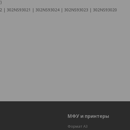
)
 | 302NS93021 | 302NS93024 | 302NS93023 | 302NS93020
МФУ и принтеры
Формат А3