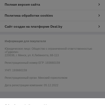
Полная версия сайта
Политика обработки cookies
Сайт создан на платформе Deal.by
Информация для покупателя
Юридическое лицо:
Общество с ограниченной ответственностью
«Гудкопи»
220036, г. Минск, ул. К.Либкнехта, 68-113
Регистрационный номер ЕГР: 193660159
УНП: 193660159
Регистрационный орган: Минский горисполком
Дата регистрации компании: 05.12.2022