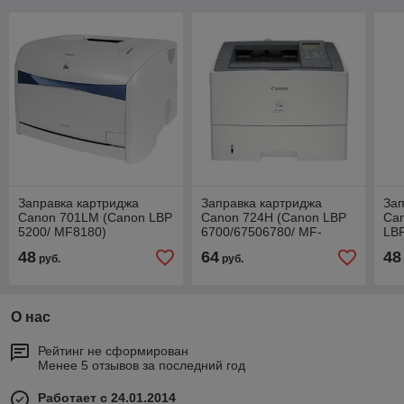
Заправка картриджа
Заправка картриджа
Зап
Canon 701LM (Canon LBP
Canon 724H (Canon LBP
Ca
5200/ MF8180)
6700/67506780/ MF-
LBP
512/515)
MF
48
64
48
руб.
руб.
MF
О нас
Рейтинг не сформирован
Менее 5 отзывов за последний год
Работает с 24.01.2014