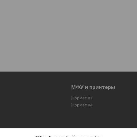
МФУ и принтеры
Формат А3
Формат А4
аботу Вашей копировально - множительной техники , МФУ и при