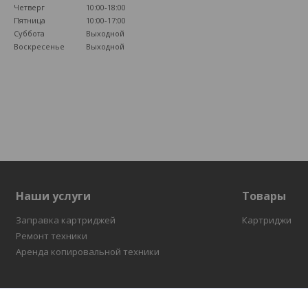
Четверг
10:00-18:00
Пятница
10:00-17:00
Суббота
Выходной
Воскресенье
Выходной
Наши услуги
Товары
Заправка картриджей
Картриджи
Ремонт техники
Аренда копировальной техники
Сервисный центр " COPIER.BY " обеспечит бесперебойную р