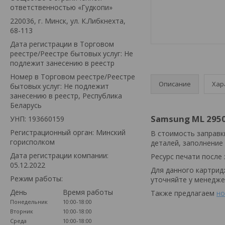
ответственностью «Гудкопи»
220036, г. Минск, ул. К.Либкнехта,
68-113
Дата регистрации в Торговом
реестре/Реестре бытовых услуг: Не
подлежит занесению в реестр
Номер в Торговом реестре/Реестре
Описание
Хар
бытовых услуг: Не подлежит
занесению в реестр, Республика
Беларусь
Samsung ML 2950
УНП: 193660159
Регистрационный орган: Минский
В стоимость заправк
горисполком
деталей, заполнение
Дата регистрации компании:
Ресурс печати после 
05.12.2022
Для данного картрид
Режим работы:
уточняйте у менедже
День
Время работы
Также предлагаем
но
Понедельник
10:00-18:00
Вторник
10:00-18:00
Среда
10:00-18:00