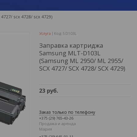
4727/ scx 4728/ scx 4729)
Услуга
Код:
S D103L
Заправка картриджа
Samsung MLT-D103L
(Samsung ML 2950/ ML 2955/
SCX 4727/ SCX 4728/ SCX 4729)
23
руб.
Заказ только по телефону
+375 (29) 765-43-26
Продажа и аренда
Мария
+375 (29) 645-01-11