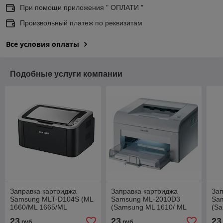
При помощи приложения " ОПЛАТИ "
Произвольный платеж по реквизитам
Все условия оплаты
Подобные услуги компании
Заправка картриджа
Заправка картриджа
Зап
Samsung MLT-D104S (ML
Samsung ML-2010D3
Sa
1660/ML 1665/ML
(Samsung ML 1610/ ML
(Sa
1667/SCX 3200/SCX
1615/ ML 2010/ ML 2015/
295
23
23
23
руб.
руб.