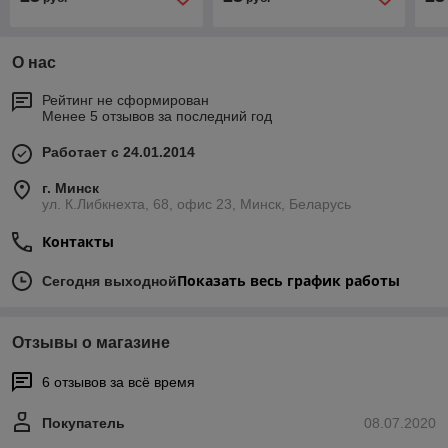
3205/SCX 3207/SCX 321
ML 2510/ ML 2570/ ML
472
2571N)
О нас
Рейтинг не сформирован
Менее 5 отзывов за последний год
Работает с 24.01.2014
г. Минск
ул. К.Либкнехта, 68, офис 23, Минск, Беларусь
Контакты
Показать весь график работы
Сегодня выходной
Отзывы о магазине
6 отзывов за всё время
Покупатель
08.07.2020