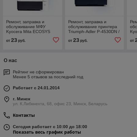
Ремонт, заправка и
Ремонт, заправка и
Рем
обслуживание МФУ
обслуживание принтера
об
Kyocera Mita ECOSYS
Triumph-Adler P-4530DN /
Kyo
M3040idn / 3540idn
5030DN
M30
23
23
от
руб.
от
руб.
от
О нас
Рейтинг не сформирован
Менее 5 отзывов за последний год
Работает с 24.01.2014
г. Минск
ул. К.Либкнехта, 68, офис 23, Минск, Беларусь
Контакты
Сегодня работает с 10:00 до 18:00
Показать весь график работы